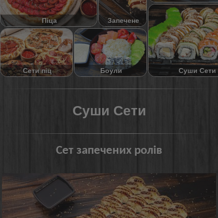
Піца
Запечене
Суши Сети
Сети піц
Боули
Суши Сети
Сет запечених ролів