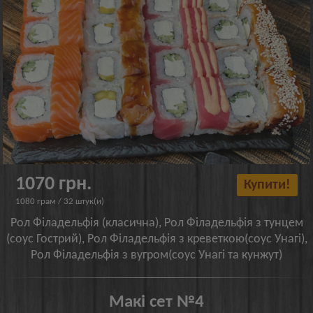
1070 грн.
Купити!
1080 грам / 32 штук(и)
Рол Філадельфія (класична), Рол Філадельфія з тунцем
(соус Гострий), Рол Філадельфія з креветкою(соус Унагі),
Рол Філадельфія з вугром(соус Унагі та кунжут)
Макі сет №4