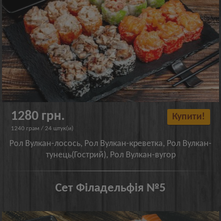
1280 грн.
Купити!
1240 грам / 24 штук(и)
Рол Вулкан-лосось, Рол Вулкан-креветка, Рол Вулкан-
тунець(Гострий), Рол Вулкан-вугор
Сет Філадельфія №5