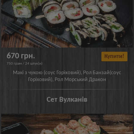
670 грн.
Купити!
750 грам / 24 штук(и)
Макі з чукою (соус Горіховий), Рол Банзай(соус
Горіховий), Рол Морський Дракон
Сет Вулканів