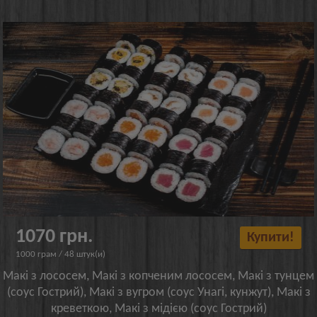
1070 грн.
Купити!
1000 грам / 48 штук(и)
Макі з лососем, Макі з копченим лососем, Макі з тунцем
(соус Гострий), Макі з вугром (соус Унагі, кунжут), Макі з
креветкою, Макі з мідією (соус Гострий)