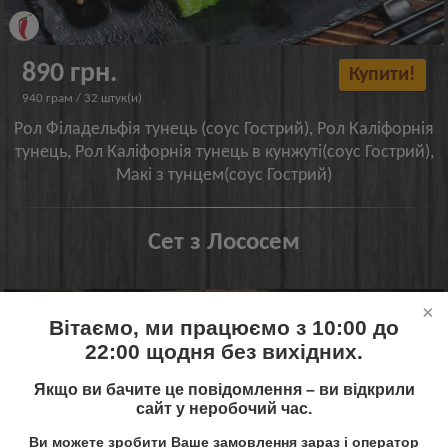
890 грн.
Купити!
940 грам / 32 штук(и)
Рол Філадельфія тунець (соус Гострий), Рол Каліфорнія
тунець, Рол Каліфорнія тунець в кунжуті(соус Гострий),
Макі з тунцем(соус Гострий)
Сет з Лососем
Вітаємо, ми працюємо з 10:00 до
22:00 щодня без вихідних.
Якщо ви бачите це повідомлення – ви відкрили
сайт у неробочий час.
Ви можете зробити Ваше замовлення зараз і оператор