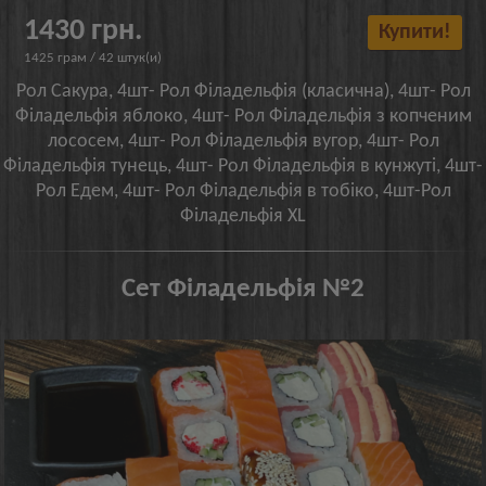
1430 грн.
Купити!
1425 грам / 42 штук(и)
Рол Сакура, 4шт- Рол Філадельфія (класична), 4шт- Рол
Філадельфія яблоко, 4шт- Рол Філадельфія з копченим
лососем, 4шт- Рол Філадельфія вугор, 4шт- Рол
Філадельфія тунець, 4шт- Рол Філадельфія в кунжуті, 4шт-
Рол Едем, 4шт- Рол Філадельфія в тобіко, 4шт-Рол
Філадельфія XL
Сет Філадельфія №2