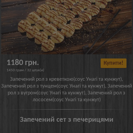
1180 грн.
Купити!
1450 грам / 32 штук(и)
Запечений рол з креветкою(соус Унагі та кунжут),
Запечений рол з тунцем(соус Унагі та кунжут), Запечений
рол з вугром(соус Унагі та кунжут), Запечений рол з
лососем(соус Унагі та кунжут)
Запечений сет з печерицями