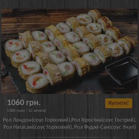
1060 грн.
Купити!
1380 грам / 32 штук(и)
Рол Лондон(соус Горіховий),Рол Хіросіма(соус Гострий),
Рол Нагасакі(соус Горіховий), Рол Фуджі-Сан(соус Унагі)