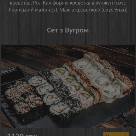
креветка, Рол Каліфорнія креветка в кунжуті (соус
Японський майонез), Макі з креветкою (соус Унагі)
Сет з Вугром