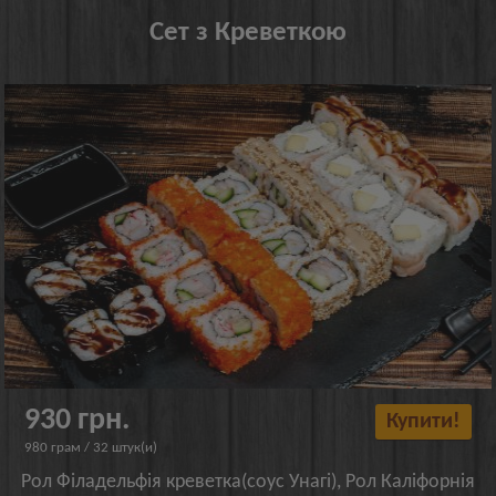
Сет з Креветкою
930 грн.
Купити!
980 грам / 32 штук(и)
Рол Філадельфія креветка(соус Унагі), Рол Каліфорнія