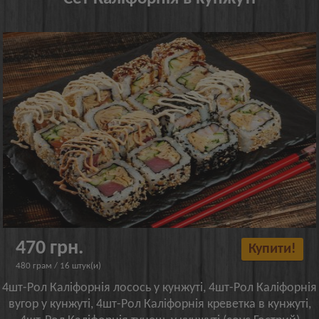
470 грн.
Купити!
480 грам / 16 штук(и)
4шт-Рол Каліфорнія лосось у кунжуті, 4шт-Рол Каліфорнія
вугор у кунжуті, 4шт-Рол Каліфорнія креветка в кунжуті,