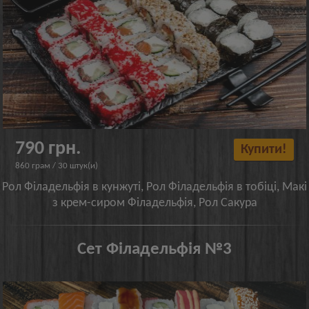
790 грн.
Купити!
860 грам / 30 штук(и)
Рол Філадельфія в кунжуті, Рол Філадельфія в тобіці, Макі
з крем-сиром Філадельфія, Рол Сакура
Сет Філадельфія №3