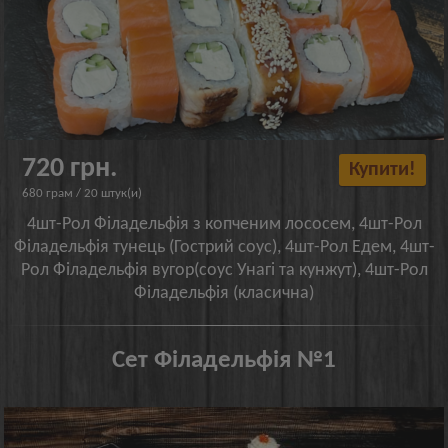
720 грн.
Купити!
680 грам / 20 штук(и)
4шт-Рол Філадельфія з копченим лососем, 4шт-Рол
Філадельфія тунець (Гострий соус), 4шт-Рол Едем, 4шт-
Рол Філадельфія вугор(соус Унагі та кунжут), 4шт-Рол
Філадельфія (класична)
Сет Філадельфія №1