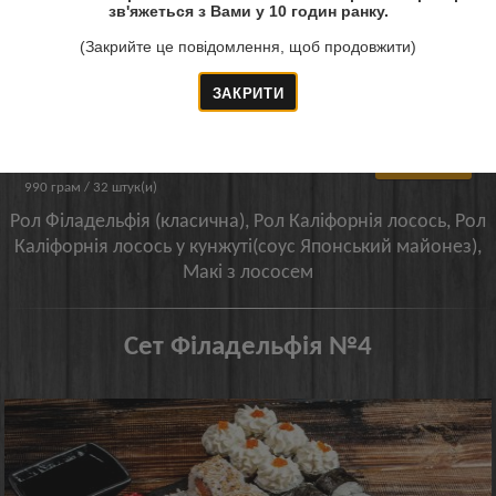
зв'яжеться з Вами у 10 годин ранку.
(Закрийте це повідомлення, щоб продовжити)
790 грн.
Купити!
990 грам / 32 штук(и)
Рол Філадельфія (класична), Рол Каліфорнія лосось, Рол
Каліфорнія лосось у кунжуті(соус Японський майонез),
Макі з лососем
Сет Філадельфія №4