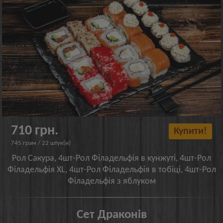
710 грн.
Купити!
745 грам / 22 штук(и)
Рол Сакура, 4шт-Рол Філадельфія в кунжуті, 4шт-Рол
Філадельфія XL, 4шт-Рол Філадельфія в тобіці, 4шт-Рол
Філадельфія з яблуком
Сет Драконів