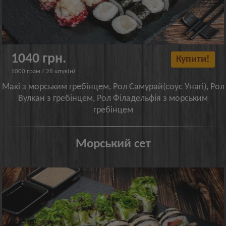
1040 грн.
Купити!
1000 грам / 28 штук(и)
Макі з морським гребінцем, Рол Самурай(соус Унагі), Рол
Вулкан з гребінцем, Рол Філадельфія з морським
гребінцем
Морський сет