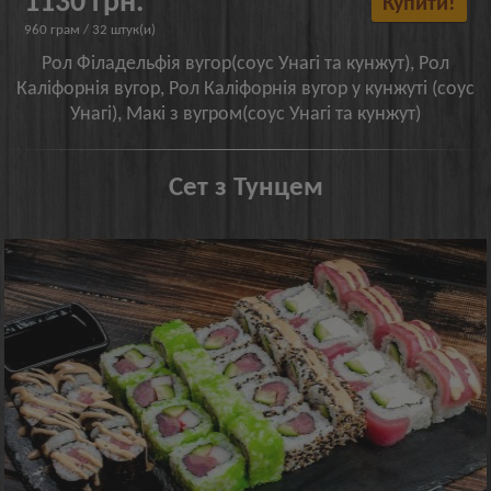
1130 грн.
Купити!
960 грам / 32 штук(и)
Рол Філадельфія вугор(соус Унагі та кунжут), Рол
Каліфорнія вугор, Рол Каліфорнія вугор у кунжуті (соус
Унагі), Макі з вугром(соус Унагі та кунжут)
Сет з Тунцем