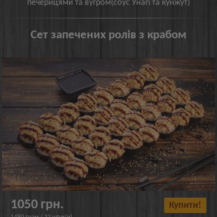
печерицями та вугром(соус Унагі та кунжут)
Сет запечених ролів з крабом
1050 грн.
Купити!
1480 грам / 32 штук(и)