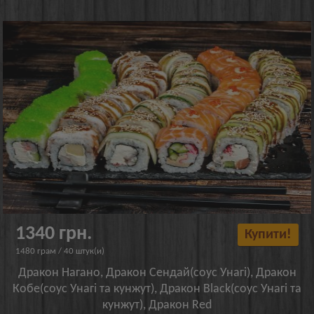
1340 грн.
Купити!
1480 грам / 40 штук(и)
Дракон Нагано, Дракон Сендай(соус Унагі), Дракон
Кобе(соус Унагі та кунжут), Дракон Black(соус Унагі та
кунжут), Дракон Red