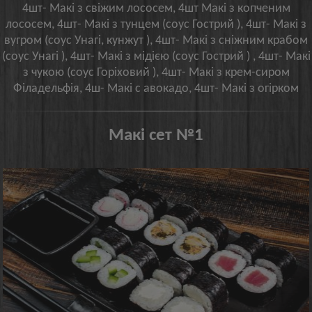
4шт- Макі з свіжим лососем, 4шт Макі з копченим
лососем, 4шт- Макі з тунцем (соус Гострий ), 4шт- Макі з
вугром (соус Унагі, кунжут ), 4шт- Макі з сніжним крабом
(соус Унагі ), 4шт- Макі з мідією (соус Гострий ) , 4шт- Макі
з чукою (соус Горіховий ), 4шт- Макі з крем-сиром
Філадельфія, 4ш- Макі с авокадо, 4шт- Макі з огірком
Макі сет №1