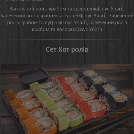
Запечений рол з крабом та креветкою(соус Унагі),
Запечений рол з крабом та тунцем(соус Унагі), Запечений
рол з крабом та вугром(соус Унагі), Запечений рол з
крабом та лососем(соус Унагі)
Сет Хот ролів