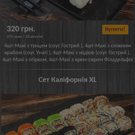
320 грн.
Купити!
375 грам / 20 штук(и)
4шт-Макі з тунцем (соус Гострий ), 4шт-Макі з сніжним
крабом (соус Унагі ), 4шт-Макі з мідією (соус Гострий ),
4шт-Макі з огірком, 4шт-Макі з крем-сиром Філадельфія
Сет Каліфорнія XL