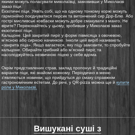
якими можуть поласувати миколаївці, замовивши у
Миколаєві
заказ піци
.
Екзотичні піци. Уявіть собі, що на одному тонкому коржі можуть
гармонійно поєднуватися персик та витончений сир Дор-Блю. Або
гострі мисливські ковбаски можуть добре смакувати з манго. Не
вірите? Переконайтесь у цьому, зробивши у
Миколаєві заказ
екзотичної
піци.
Кальцоне. Цей закритий пиріг у формі півмісяца з овочевою,
м’ясною або сирною начинкою. Інколи цей виріб називають
«закрита піца». Якщо вагаєтеся, яку
піцу замовити
, то спробуйте
кальцоне. Обирайте грибний або м’ясний пиріг, та
насолоджуйтесь незвичною піцею у себе вдома.
Окрім представлених страв, заклад пропонує й традиційні
варіанти піци, які знайомі кожному. Періодично в меню
з’являються новинки, що прийдуться до смаку справжнім
гастрономічним естетам. До речі, у QR-pizza можна ще й
купити
роли у Миколаєві.
Вишукані суші з