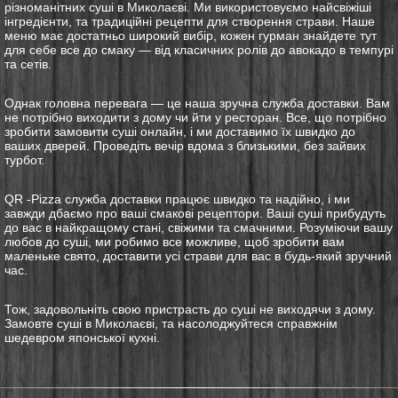
різноманітних суші в Миколаєві. Ми використовуємо найсвіжіші
інгредієнти, та традиційні рецепти для створення страви. Наше
меню має достатньо широкий вибір, кожен гурман знайдете тут
для себе все до смаку — від класичних ролів до авокадо в темпурі
та сетів.
Однак головна перевага — це наша зручна служба доставки. Вам
не потрібно виходити з дому чи йти у ресторан. Все, що потрібно
зробити замовити суші онлайн, і ми доставимо їх швидко до
ваших дверей. Проведіть вечір вдома з близькими, без зайвих
турбот.
QR -Pizza служба доставки працює швидко та надійно, і ми
завжди дбаємо про ваші смакові рецептори. Ваші суші прибудуть
до вас в найкращому стані, свіжими та смачними. Розуміючи вашу
любов до суші, ми робимо все можливе, щоб зробити вам
маленьке свято, доставити усі страви для вас в будь-який зручний
час.
Тож, задовольніть свою пристрасть до суші не виходячи з дому.
Замовте суші в Миколаєві, та насолоджуйтеся справжнім
шедевром японської кухні.