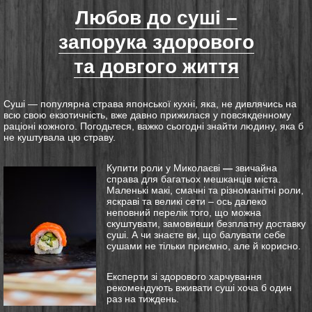
Любов до суші –
запорука здорового
та довгого життя
Суші — популярна страва японської кухні, яка, не дивлячись на
всю свою екзотичність, вже давно прижилася у повсякденному
раціоні кожного. Погодьтеся, важко сьогодні знайти людину, яка б
не куштувала цю страву.
Купити роли у Миколаєві
—
звичайна
справа для багатьох мешканців міста.
Маленькі макі, смачні та різноманітні роли,
яскраві та великі сети – ось далеко
неповний перелік того, що можна
скуштувати, замовивши безплатну доставку
суші.
А чи знаєте ви, що балувати себе
сушами не тільки приємно, але й корисно.
Експерти зі здорового харчування
рекомендують вживати суші хоча б один
раз на тиждень.