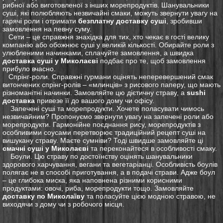
рибної або виготовленої з інших морепродуктів. Шанувальники
суші, які полюбляють незвичайні смаки, можуть звернути увагу на
гарячі роли і отримати
безплатну доставку суші
, зробивши
замовлення на певну суму.
Сети – це справжня знахідка для тих, хто чекає в гості велику
компанію або обожнює суші у великій кількості. Обирайте роли з
улюбленими начинками, сплачуйте замовлення, а швидка
доставка суші у Миколаєві
подбає про те, щоб замовлення
прибуло вчасно.
Спрінг-роли. Справжні гурмани оцінять неперевершений смак
витончених спрінг-ролів – «млинців» з рисового паперу, що мають
різноманітні начинки. Замовляйте цю дієтичну страву, а
sushi
доставка
привезе її до вашого дому чи офісу.
Запечені суші та морепродукти. Хочете поласувати чимось
незвичайним? Пропонуємо звернути увагу на запечені роли або
морепродукти. Гармонійне поєднання рису, морепродуктів з
особливими соусами перетворює традиційний рецепт суші на
вишукану страву. Маєте сумніви? Тоді швидше замовляйте ці
смачні суші у Миколаєві
та переконайтеся в особливості смаку.
Боули. Цю страву по достоїнству оцінять шанувальники
здорового харчування, вегани та вегетаріанці. Особливість боулів
полягає не в способі приготування, а в подачі страви. Адже боул
– це глибока миска, яка наповнена різними корисними
продуктами: овочі, риба, морепродукти тощо. Замовляйте
доставку по Миколаїву
та поласуйте цією модною стравою, не
виходячи з дому чи з робочого місця.