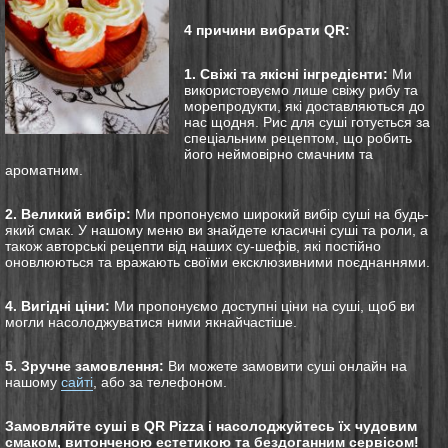
4 причини вибрати QR:
1. Свіжі та якісні інгредієнти:
Ми
використовуємо лише свіжу рибу та
морепродукти, які доставляються до
нас щодня. Рис для суші готується за
спеціальним рецептом, що робить
його неймовірно смачним та
ароматним.
2. Великий вибір:
Ми пропонуємо широкий вибір суші на будь-
який смак. У нашому меню ви знайдете класичні суші та роли, а
також авторські рецепти від наших су-шефів, які постійно
оновлюються та вражають своїми ексклюзивними поєднаннями.
4. Вигідні ціни:
Ми пропонуємо доступні ціни на суші, щоб ви
могли насолоджуватися ними якнайчастіше.
5. Зручне замовлення:
Ви можете замовити суші онлайн на
нашому
сайті
, або за телефоном.
Замовляйте суші в QR Pizza і насолоджуйтесь їх чудовим
смаком, витонченою естетикою та бездоганним сервісом!