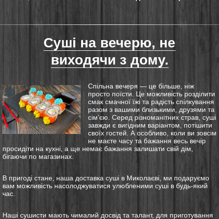
Суші на вечерю, не
виходячи з дому.
Спільна вечеря — це більше, ніж
просто поїсти. Це можливість розділити
смак смачної їжі та радість спілкування
разом з вашими близькими, друзями та
сім’єю. Серед різноманітних страв, суші
завжди є вигідним варіантом, потішити
своїх гостей. А особливо, коли ви зовсім
не маєте часу та бажання весь вечір
просидіти на кухні, а ще немає бажання залишати свій дім,
бігаючи по магазинах.
В пригоді стане, наша доставка суші в Миколаєві, ми подаруємо
вам можливість насолоджуватися улюбленими суші в будь-який
час.
Наші сушисти мають чималий досвід та талант, для приготування