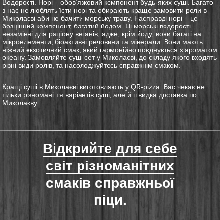
Водорості. Норі – обов’язковий компонент будь-яких суші. Багато
з нас не люблять їсти норі та обирають краще замовити роли в
Миколаєві аби не бачити морську траву. Насправді норі – це
безцінний компонент, багатий йодом. Ці морські водорості
незамінні для раціону веганів, адже, крім йоду, вони багаті на
мікроелементи, біоактивні речовини та мінерали. Вони мають
ніжний екзотичний смак, який гармонійно поєднується з ароматом
океану. Замовляйте суші сет у Миколаєві, до складу якого входять
різні види ролів, та насолоджуйтесь справжнім смаком.
Кращі суші в Миколаєві виготовляють у QR-pizza. Вас чекає не
тільки різноманіття варіантів суші, але й швидка доставка по
Миколаєву.
Відкрийте для себе
світ різноманітних
смаків справжньої
піци.