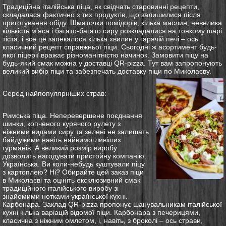
Традиційна італійська піца, як свідчать старовинні рецепти,
складалася фактично з тих продуктів, що залишилися після
приготування обіду. Шматочки помідорів, кілька маслин, невелика
кількість м’яса і багато-багато сиру розкладалися на тонкому шарі
тіста, і все це запекалося кілька хвилин у гарячій печі – ось
класичний рецепт справжньої піци. Сьогодні ж асортимент будь-
якої піцерії вражає різноманітністю начинок.
Замовити піцу
на
будь-який смак можна у доставці QR-pizza.
Тут вам запропонують
великий вибір піци та забезпечать
доставку піци по Миколаєву
.
Серед найпопулярніших страв:
Римська піца. Неперевершене поєднання
шинки, копченого курячого рулету з
ніжними видами сиру та зелені не залишать
байдужими навіть найвимогливіших
гурманів. А великий розмір виробу
дозволить нагодувати пристойну компанію.
Українська. Ви коли-небудь куштували піцу
з картоплею? Ні? Обирайте цей
заказ піци
в Миколаєві
та оцініть ексклюзивний смак
традиційного італійського виробу зі
знайомими нотками української кухні.
Карбонара. Заклад QR-pizza пропонує шанувальникам італійської
кухні кілька варіацій відомої піци. Карбонара з печерицями,
класична з ніжним омлетом, і, навіть, з броколі – ось страви,