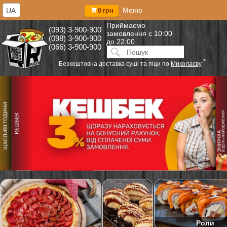
Меню
UA
0 грн
Приймаємо
(093) 3-900-900
замовлення
с 10:00
(098) 3-900-900
до 22:00
(066) 3-900-900
Искать:
ПОИСК
*
Безкоштовна доставка суші та піци по
Миколаєву
Роли