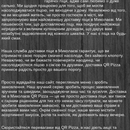
гарячої піци, адже самі любимо її дуже
сильно. Ми щодня працюємо для того, щоб ви могли
насолоджуватися піцою, не виходячи з дому. Незалежно від того,
чи ви місцевий житель, чи просто гостюєте в місті, ми
запропонуємо вам найсмачнішу
доставку
піци в Миколаєві. Ми
пишаємося тим, що доставляємо піцу, яка поєднує найсвіжіші
інгредієнти з великим кулінарним досвідом, що дарує вам
незабутнє задоволення від кожного шматка. У нас є піца на будь-
який смак.
Наша служба
доставки
піци в Миколаєві гарантує, що ви
отримаєте свою порцію смачної насолоди, без зайвого клопоту.
Неважливо, чи ви бажаєте повечеряти наодинці, чи
насолоджуєтеся піцою з сім’єю та друзями,
доставка
QR Pizza
принесе радість просто до вашого порогу.
Просто відвідайте наш сайт, перегляньте меню і зробіть
замовлення. Наш зручний сервіс зробить процес замовлення
зручним та швидким, заощаджуючи ваш час та зусилля.
Доставка
їжі в Миколаєві QR Pizza — це не просто
доставка
піци, ми також
є гарним рішенням для тих хто немає часу готувати, ви можете
зробити замовлення завчасно, та ми доставимо ваші страви в
вказаний вами час. Окрім смачної піци, наше меню містити
асортимент закусок, ролів та напоїв, які доповнять вашу вечерю.
Скористайтеся перевагами від QR Pizza, в нас діють акції та