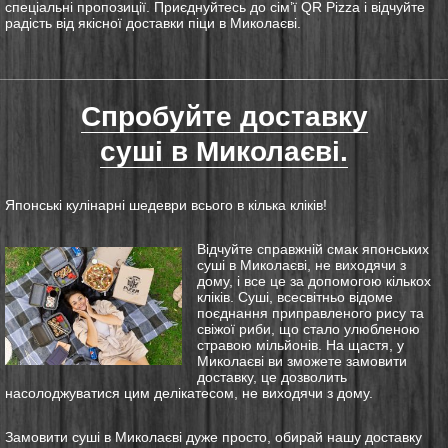
спеціальні пропозиції. Приєднуйтесь до сім’ї QR Pizza і відчуйте
радість від якісної
доставки
піци в Миколаєві.
Спробуйте доставку
суші в Миколаєві.
Японські кулінарні шедеври всього в кілька кліків!
Відчуйте справжній смак японських
суші в Миколаєві, не виходячи з
дому, і все це за допомогою кількох
кліків. Суші, всесвітньо відоме
поєднання приправленого рису та
свіжої риби, що стало улюбленою
стравою мільйонів. На щастя, у
Миколаєві ви зможете замовити
доставку, це дозволить
насолоджуватися цим делікатесом, не виходячи з дому.
Замовити суші в Миколаєві дуже просто, обирай нашу доставку