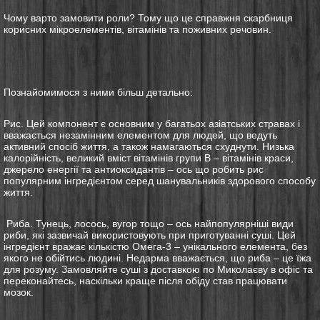
Чому варто замовити роли? Тому що це справжня скарбниця
корисних мікроелементів, вітамінів та поживних речовин.
Познайомимося з ними більш детально:
Рис. Цей компонент є основним у багатьох азіатських стравах і
вважається незамінним елементом для людей, що ведуть
активний спосіб життя, а також намагаються схуднути. Низька
калорійність, великий вміст вітамінів групи B – вітамінів краси,
джерело енергії та антиоксидантів – ось що робить рис
популярним інгредієнтом серед шанувальників здорового способу
життя.
Риба. Тунець, лосось, вугор тощо – ось найпопулярніші види
риби, які зазвичай використовують при приготуванні суші. Цей
інгредієнт вражає кількістю Омега-3 – унікального елемента, без
якого не обійтись людині. Недарма вважається, що риба – це їжа
для розуму. Замовляйте суші з доставкою по Миколаєву в офіс та
переконайтесь, наскільки краще після обіду став працювати
мозок.