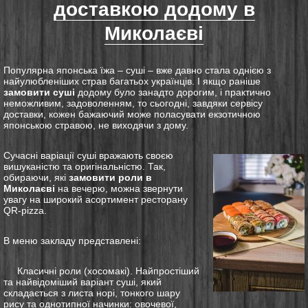
доставкою додому в
Миколаєві
Популярна японська їжа – суші – вже давно стала однією з
найулюбленіших страв багатьох українців. І якщо раніше
замовити суші
додому було занадто дорогим, і практично
неможливим, задоволенням, то сьогодні, завдяки сервісу
доставки, кожен бажаючий може поласувати екзотичною
японською стравою, не виходячи з дому.
Сучасні варіації суші вражають своєю
вишуканістю та оригінальністю. Так,
обираючи, які
замовити роли в
Миколаєві
на вечерю, можна звернути
увагу на широкий асортимент ресторану
QR-pizza.
В меню закладу представлені:
Класичні роли (хосомакі). Найпростіший
та найвідоміший варіант суші, який
складається з листа норі, тонкого шару
рису та однотипної начинки: овочевої,