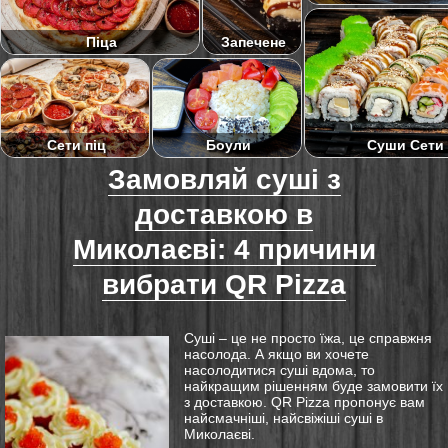
Піца
Запечене
Суши Сети
Сети піц
Боули
Замовляй суші з
Блог
доставкою в
Миколаєві: 4 причини
вибрати QR Pizza
Суші – це не просто їжа, це справжня
насолода. А якщо ви хочете
насолодитися суші вдома, то
найкращим рішенням буде замовити їх
з доставкою. QR Pizza пропонує вам
найсмачніші, найсвіжіші суші в
Миколаєві.