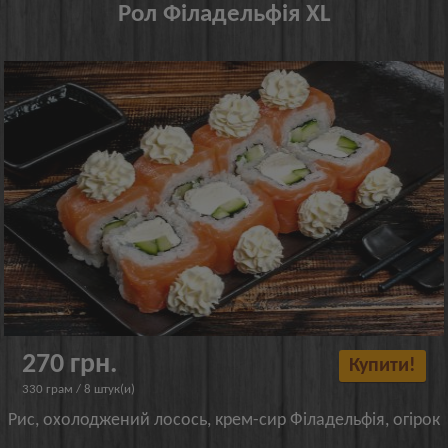
Рол Філадельфія XL
270 грн.
Купити!
330 грам / 8 штук(и)
Рис, охолоджений лосось, крем-сир Філадельфія, огірок