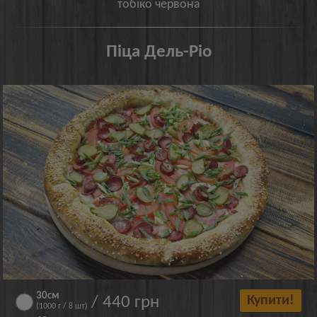
тобіко червона
Піца Дель-Ріо
30см
/ 440 грн
Купити!
(1000 г / 8 шт)