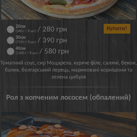
20см
/ 280 грн
Купити!
(360 г / 8 шт)
30см
/ 390 грн
(750 г / 8 шт)
40см
/ 580 грн
(1200 г / 8 шт)
Томатний соус, сир Моцарела, куряче філе, салямі, бекон,
балик, болгарський перець, мариновані корнішони та
зелена цибуля
Рол з копченим лососем (обпалений)