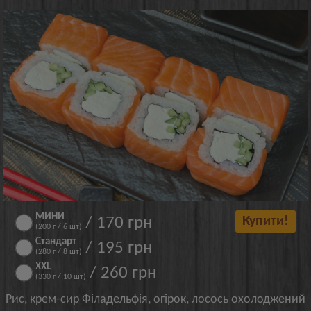
МИНИ
/ 170 грн
Купити!
(200 г / 6 шт)
Стандарт
/ 195 грн
(280 г / 8 шт)
XXL
/ 260 грн
(330 г / 10 шт)
Рис, крем-сир Філадельфія, огірок, лосось охолоджений