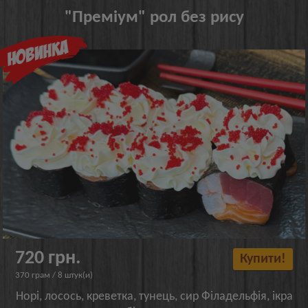
"Преміум" рол без рису
720 грн.
Купити!
370 грам / 8 штук(и)
Норі, лосось, креветка, тунець, сир Філадельфія, ікра