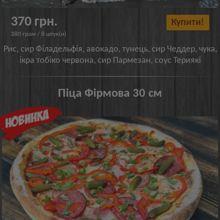
370 грн.
Купити!
380 грам / 8 штук(и)
Рис, сир Філадельфія, авокадо, тунець, сир Чеддер, чука,
ікра тобіко червона, сир Пармезан, соус Териякі
Піца Фірмова 30 см