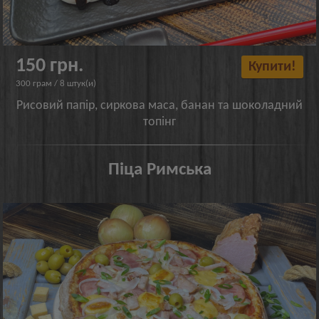
150 грн.
Купити!
300 грам / 8 штук(и)
Рисовий папір, сиркова маса, банан та шоколадний
топінг
Піца Римська