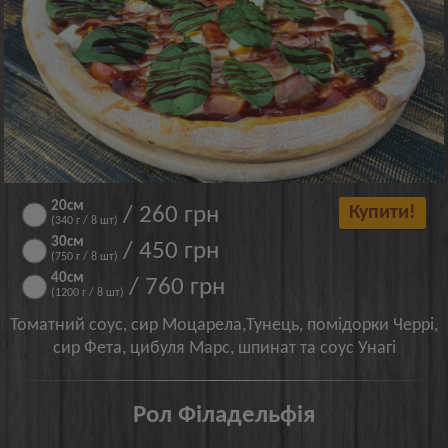
20см
/ 260 грн
Купити!
(340 г / 8 шт)
30см
/ 450 грн
(750 г / 8 шт)
40см
/ 760 грн
(1200 г / 8 шт)
Томатний соус, сир Моцарела,Тунець, помідорки Черрі,
сир Фета, цибуля Марс, шпинат та соус Унагі
Рол Філадельфія