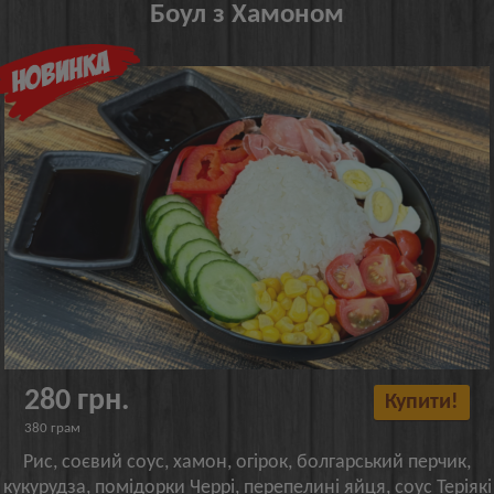
Боул з Хамоном
280 грн.
Купити!
380 грам
Рис, соєвий соус, хамон, огірок, болгарський перчик,
кукурудза, помідорки Черрі, перепелині яйця, соус Теріякі