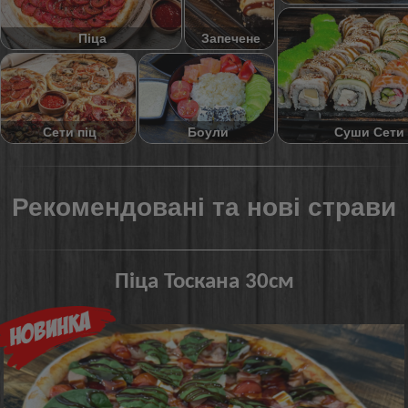
Піца
Запечене
Суши Сети
Сети піц
Боули
Рекомендовані та нові страви
Піца Тоскана 30см