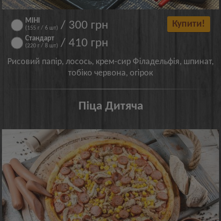
МІНІ
/ 300 грн
Купити!
(155 г / 6 шт)
Стандарт
/ 410 грн
(220 г / 8 шт)
Рисовий папір, лосось, крем-сир Філадельфія, шпинат,
тобіко червона, огірок
Піца Дитяча