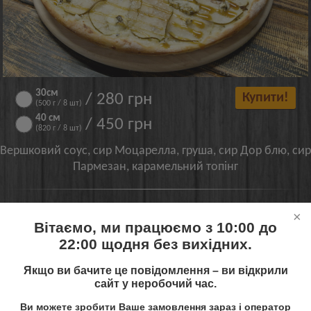
30см
/ 280 грн
Купити!
(500 г / 8 шт)
40 см
/ 450 грн
(820 г / 8 шт)
Вершковий соус, сир Моцарелла, груша, сир Дор блю, сир
Пармезан, карамельний топінг
Фірмовий Gold Roll
Вітаємо, ми працюємо з 10:00 до
22:00 щодня без вихідних.
Якщо ви бачите це повідомлення – ви відкрили
сайт у неробочий час.
Ви можете зробити Ваше замовлення зараз і оператор