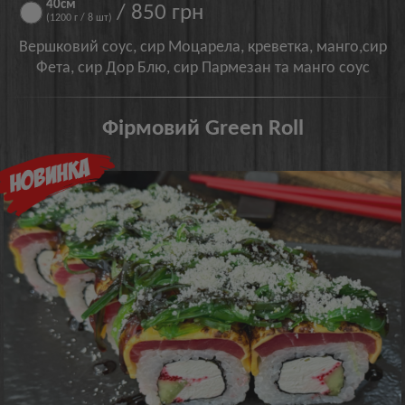
40см
/ 850 грн
(1200 г / 8 шт)
Вершковий соус, сир Моцарела, креветка, манго,сир
Фета, сир Дор Блю, сир Пармезан та манго соус
Фірмовий Green Roll