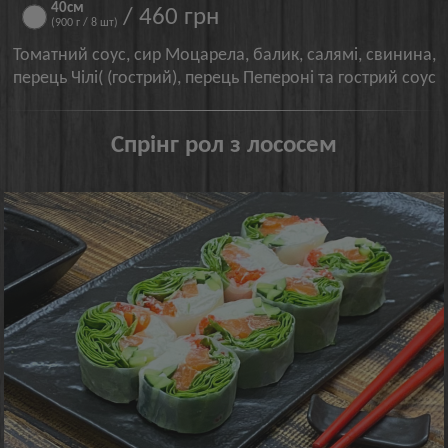
40см
/ 460 грн
(900 г / 8 шт)
Томатний соус, сир Моцарела, балик, салямі, свинина,
перець Чілі( (гострий), перець Пепероні та гострий соус
Спрінг рол з лососем