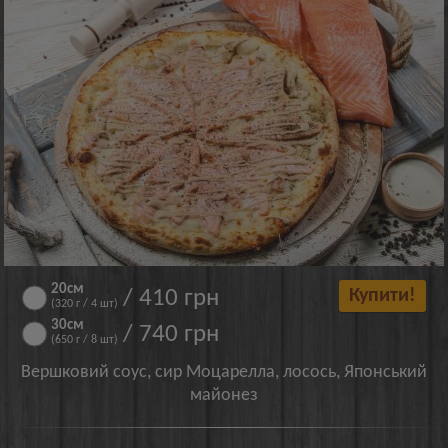
20см
/ 410 грн
Купити!
(320 г / 4 шт)
30см
/ 740 грн
(650 г / 8 шт)
Вершковий соус, сир Моцарелла, лосось, Японський
майонез