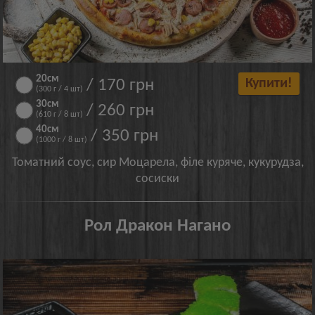
20см
/ 170 грн
Купити!
(300 г / 4 шт)
30см
/ 260 грн
(610 г / 8 шт)
40см
/ 350 грн
(1000 г / 8 шт)
Томатний соус, сир Моцарела, філе куряче, кукурудза,
сосиски
Рол Дракон Нагано