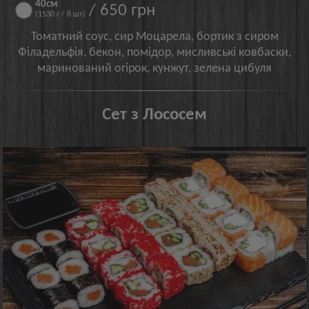
40см
/ 650 грн
(1530 г / 8 шт)
Томатний соус, сир Моцарела, бортик з сиром
Філадельфія, бекон, помідор, мисливські ковбаски,
маринований огірок, кунжут, зелена цибуля
Сет з Лососем