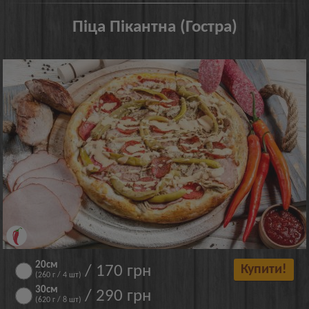
Піца Пікантна (Гостра)
20см
/ 170 грн
Купити!
(260 г / 4 шт)
30см
/ 290 грн
(620 г / 8 шт)