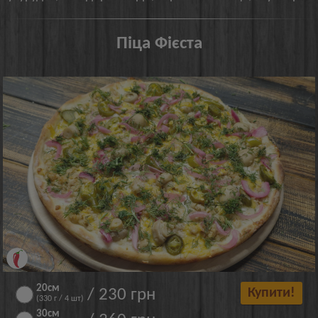
Піца Фієста
20см
/ 230 грн
Купити!
(330 г / 4 шт)
30см