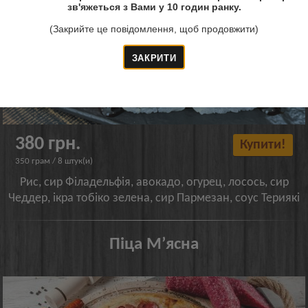
зв'яжеться з Вами у 10 годин ранку.
(Закрийте це повідомлення, щоб продовжити)
380 грн.
Купити!
350 грам / 8 штук(и)
Рис, сир Філадельфія, авокадо, огурец, лосось, сир
Чеддер, ікра тобіко зелена, сир Пармезан, соус Териякі
Піца Мʼясна