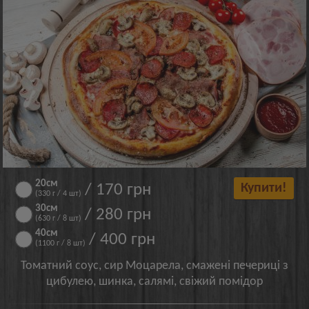
20см
/ 170 грн
Купити!
(330 г / 4 шт)
30см
/ 280 грн
(630 г / 8 шт)
40см
/ 400 грн
(1100 г / 8 шт)
Томатний соус, сир Моцарела, смажені печериці з
цибулею, шинка, салямі, свіжий помідор