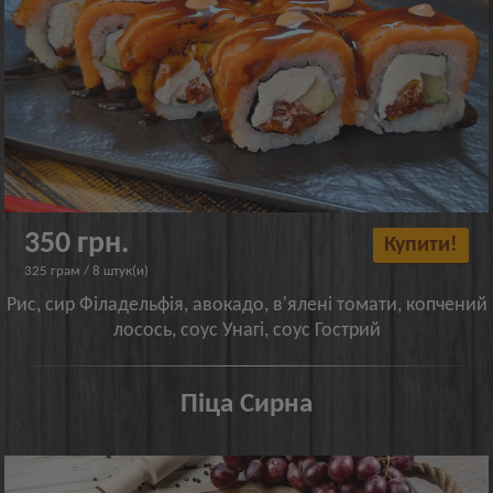
350 грн.
Купити!
325 грам / 8 штук(и)
Рис, сир Філадельфія, авокадо, в'ялені томати, копчений
лосось, соус Унагі, соус Гострий
Піца Сирна