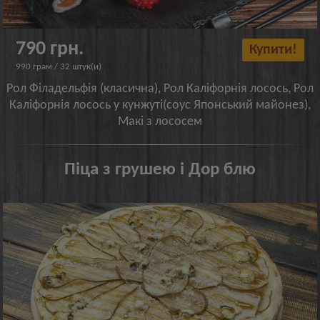
790 грн.
Купити!
990 грам / 32 штук(и)
Рол Філадельфія (класична), Рол Каліфорнія лосось, Рол
Каліфорнія лосось у кунжуті(соус Японський майонез),
Макі з лососем
Піца з грушею і Дор блю