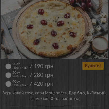
20см
/ 190 грн
Купити!
(290 г / 4 шт)
30см
/ 280 грн
(640 г / 8 шт)
40см
/ 420 грн
(900 г / 8 шт)
Вершковий соус, сири Моцарелла, Дор блю, Київський,
Пармезан, Фета, виноград