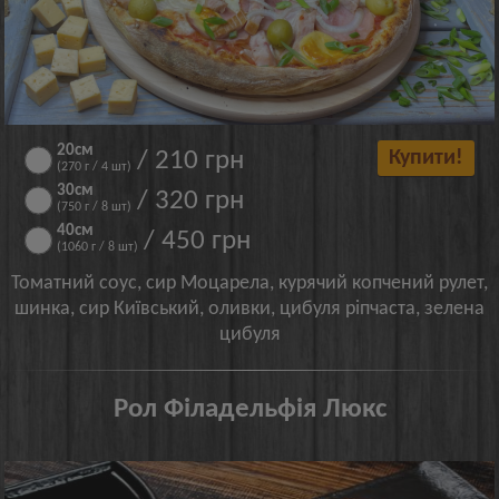
20см
/ 210 грн
Купити!
(270 г / 4 шт)
30cм
/ 320 грн
(750 г / 8 шт)
40см
/ 450 грн
(1060 г / 8 шт)
Томатний соус, сир Моцарела, курячий копчений рулет,
шинка, сир Київський, оливки, цибуля ріпчаста, зелена
цибуля
Рол Філадельфія Люкс