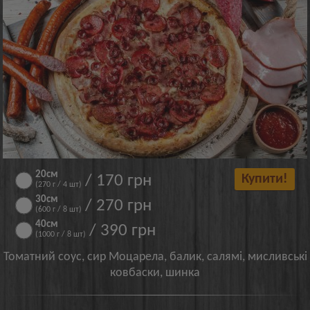
20см
/ 170 грн
Купити!
(270 г / 4 шт)
30см
/ 270 грн
(600 г / 8 шт)
40см
/ 390 грн
(1000 г / 8 шт)
Томатний соус, сир Моцарела, балик, салямі, мисливські
ковбаски, шинка