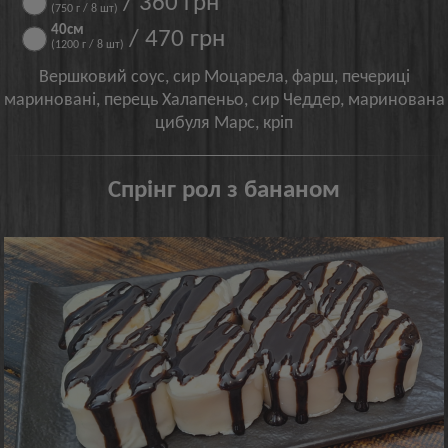
/ 360 грн
(750 г / 8 шт)
40см
/ 470 грн
(1200 г / 8 шт)
Вершковий соус, сир Моцарела, фарш, печериці
мариновані, перець Халапеньо, сир Чеддер, маринована
цибуля Марс, кріп
Спрінг рол з бананом